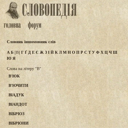
Словник іншомовник слів
А
Б
Г
Ґ
Д
Е
Є
Ж
З
І
Й
К
Л
М
Н
О
П
Р
С
Т
У
Ф
Х
Ц
Ч
Ш
[В]
Ю
Я
Слова на літеру "В"
В'ЮК
В'ЮЧИТИ
ВІАДУК
ВІАНДОТ
ВІБРІОЗ
ВІБРІОНИ