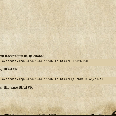
ти посилання на це слово:
ВІАДУК
яд:
Що таке ВІАДУК
яд: