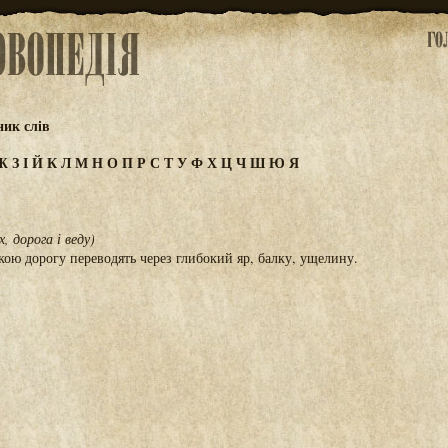
ик слів
Ж
З
І
Й
К
Л
М
Н
О
П
Р
С
Т
У
Ф
Х
Ц
Ч
Ш
Ю
Я
х, дорога і веду)
якою дорогу переводять через глибокий яр, балку, ущелину.