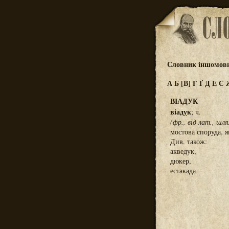
Словник іншомовн
А
Б
[В]
Г
Ґ
Д
Е
Є
ВІАДУК
віад
у
к
; ч.
(фр., від лат., шля
мостова споруда, 
Див. також:
акведук,
дюкер,
естакада