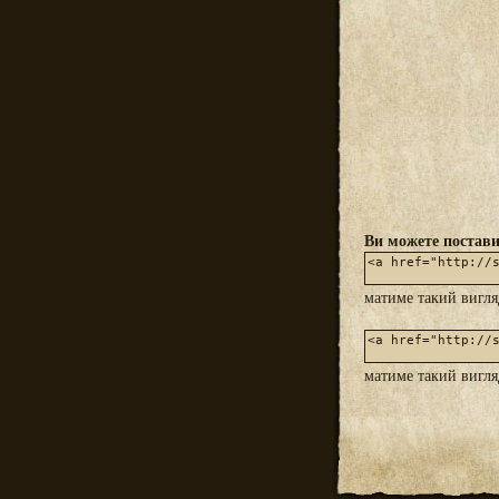
Ви можете постави
матиме такий вигл
матиме такий вигл