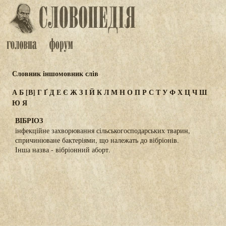
Словник іншомовник слів
А
Б
[В]
Г
Ґ
Д
Е
Є
Ж
З
І
Й
К
Л
М
Н
О
П
Р
С
Т
У
Ф
Х
Ц
Ч
Ш
Ю
Я
ВІБРІОЗ
інфекційне захворювання сільськогосподарських тварин,
спричинюване бактеріями, що належать до вібріонів.
Інша назва - вібріонний аборт.