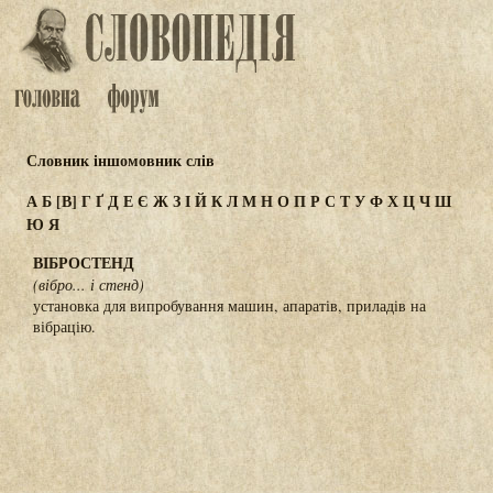
Словник іншомовник слів
А
Б
[В]
Г
Ґ
Д
Е
Є
Ж
З
І
Й
К
Л
М
Н
О
П
Р
С
Т
У
Ф
Х
Ц
Ч
Ш
Ю
Я
ВІБРОСТЕНД
(вібро... і стенд)
установка для випробування машин, апаратів, приладів на
вібрацію.