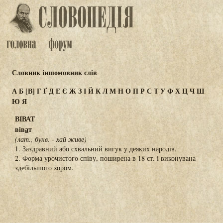
Словник іншомовник слів
А
Б
[В]
Г
Ґ
Д
Е
Є
Ж
З
І
Й
К
Л
М
Н
О
П
Р
С
Т
У
Ф
Х
Ц
Ч
Ш
Ю
Я
ВІВАТ
вів
а
т
(лат., букв. - хай живе)
1. Заздравний або схвальний вигук у деяких народів.
2. Форма урочистого співу, поширена в 18 ст. і виконувана
здебільшого хором.