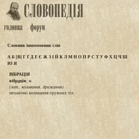
Словник іншомовник слів
А
Б
[В]
Г
Ґ
Д
Е
Є
Ж
З
І
Й
К
Л
М
Н
О
П
Р
С
Т
У
Ф
Х
Ц
Ч
Ш
Ю
Я
ВІБРАЦІЯ
вібр
а
ція
; ж.
(лат., коливання, дрижання)
механічні коливання пружних тіл.