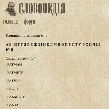
Словник іншомовник слів
А
Б
Г
Ґ
Д
Е
Є
Ж
З
І
Й
К
Л
М
Н
О
П
Р
С
Т
У
Ф
Х
Ц
Ч
Ш
[В]
Ю
Я
Слова на літеру "В"
ВАТМАН
ВАТМЕТР
ВАУЧЕР
ВАФЛІ
ВАХМІСТР
ВАХТА