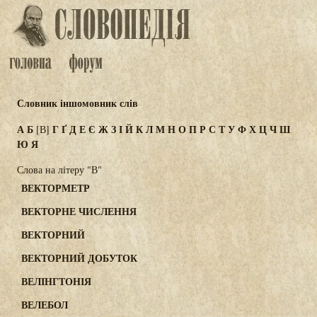
Словник іншомовник слів
А
Б
Г
Ґ
Д
Е
Є
Ж
З
І
Й
К
Л
М
Н
О
П
Р
С
Т
У
Ф
Х
Ц
Ч
Ш
[В]
Ю
Я
Слова на літеру "В"
ВЕКТОРМЕТР
ВЕКТОРНЕ ЧИСЛЕННЯ
ВЕКТОРНИЙ
ВЕКТОРНИЙ ДОБУТОК
ВЕЛІНГТОНІЯ
ВЕЛЕБОЛ