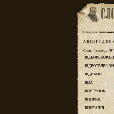
Словник іншомовн
А
Б
Г
Ґ
Д
Е
Є
[В]
Слова на літеру "В"
ВІДЕОРЕКОРДЕ
ВІДЕОТЕЛЕФОН
ВІДИКОН
ВІЗА
ВІЗЕРУНОК
ВІЗИРКИ
ВІЗИТАЦІЯ