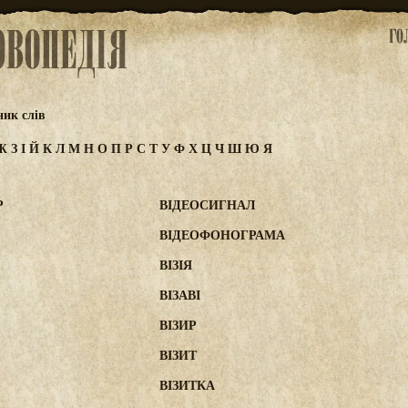
ик слів
Ж
З
І
Й
К
Л
М
Н
О
П
Р
С
Т
У
Ф
Х
Ц
Ч
Ш
Ю
Я
Р
ВІДЕОСИГНАЛ
ВІДЕОФОНОГРАМА
ВІЗІЯ
ВІЗАВІ
ВІЗИР
ВІЗИТ
ВІЗИТКА