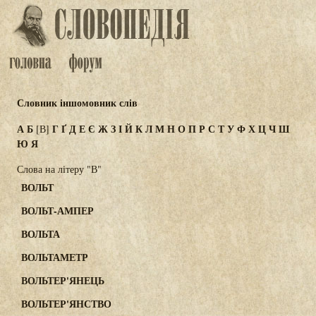
Словник іншомовник слів
А
Б
Г
Ґ
Д
Е
Є
Ж
З
І
Й
К
Л
М
Н
О
П
Р
С
Т
У
Ф
Х
Ц
Ч
Ш
[В]
Ю
Я
Слова на літеру "В"
ВОЛЬТ
ВОЛЬТ-АМПЕР
ВОЛЬТА
ВОЛЬТАМЕТР
ВОЛЬТЕР'ЯНЕЦЬ
ВОЛЬТЕР'ЯНСТВО