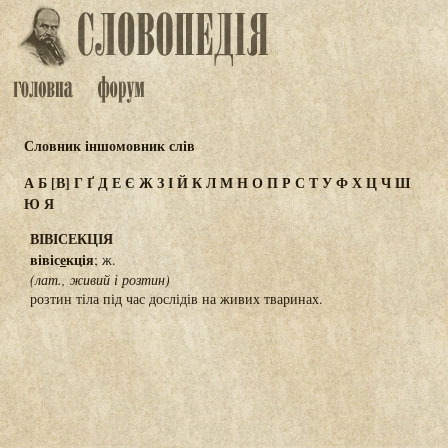
Словник іншомовник слів
А
Б
[В]
Г
Ґ
Д
Е
Є
Ж
З
І
Й
К
Л
М
Н
О
П
Р
С
Т
У
Ф
Х
Ц
Ч
Ш
Ю
Я
ВІВІСЕКЦІЯ
вівіс
е
кція
; ж.
(лат., живий і розтин)
розтин тіла під час дослідів на живих тваринах.