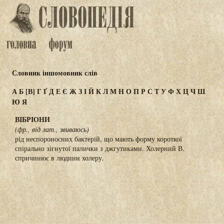
Словник іншомовник слів
А
Б
[В]
Г
Ґ
Д
Е
Є
Ж
З
І
Й
К
Л
М
Н
О
П
Р
С
Т
У
Ф
Х
Ц
Ч
Ш
Ю
Я
ВІБРІОНИ
(фр., від лат., звиваюсь)
рід неспороносних бактерій, що мають форму короткої
спірально зігнутої палички з джгутиками. Холерний В.
спричинює в людини холеру.