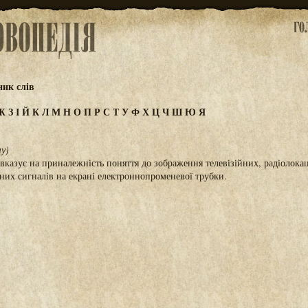
ик слів
Ж
З
І
Й
К
Л
М
Н
О
П
Р
С
Т
У
Ф
Х
Ц
Ч
Ш
Ю
Я
чу)
 вказує на приналежність поняття до зображення телевізійних, радіолока
них сигналів на екрані електроннопроменевої трубки.