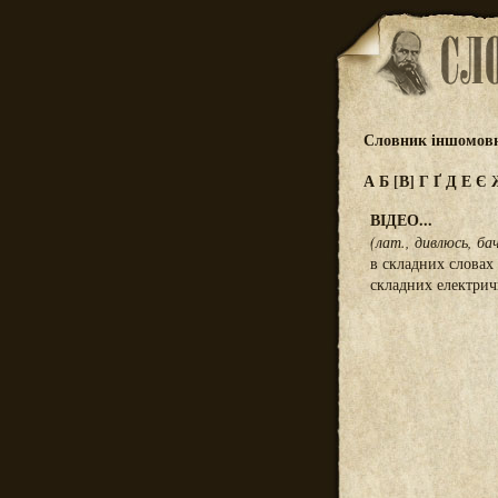
Словник іншомовн
А
Б
[В]
Г
Ґ
Д
Е
Є
ВІДЕО...
(лат., дивлюсь, ба
в складних словах
складних електрич