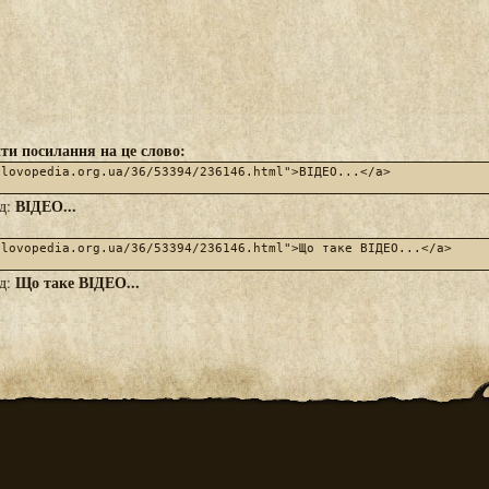
ти посилання на це слово:
ВІДЕО...
яд:
Що таке ВІДЕО...
яд: