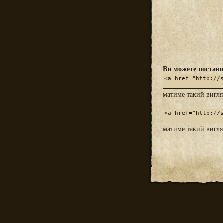
Ви можете постави
матиме такий вигл
матиме такий вигл