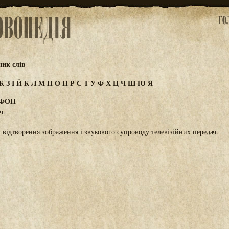
ик слів
Ж
З
І
Й
К
Л
М
Н
О
П
Р
С
Т
У
Ф
Х
Ц
Ч
Ш
Ю
Я
ОФОН
 ч.
і відтворення зображення і звукового супроводу телевізійних передач.