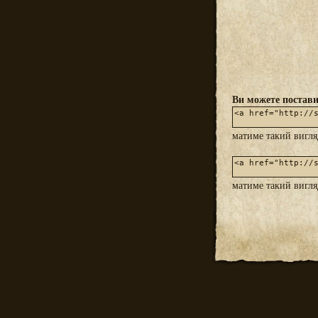
Ви можете постави
матиме такий вигл
матиме такий вигл