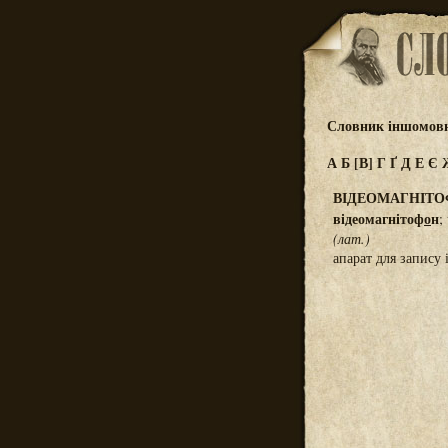
Словник іншомовн
А
Б
[В]
Г
Ґ
Д
Е
Є
ВІДЕОМАГНІТ
відеомагнітоф
о
н
;
(лат.)
апарат для запису 