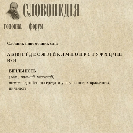
Словник іншомовник слів
А
Б
[В]
Г
Ґ
Д
Е
Є
Ж
З
І
Й
К
Л
М
Н
О
П
Р
С
Т
У
Ф
Х
Ц
Ч
Ш
Ю
Я
ВІГІЛЬНІСТЬ
(лат., пильний, уважний)
психол.
здатність зосередити увагу на нових враженнях,
пильність.