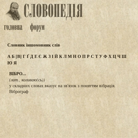
Словник іншомовник слів
А
Б
[В]
Г
Ґ
Д
Е
Є
Ж
З
І
Й
К
Л
М
Н
О
П
Р
С
Т
У
Ф
Х
Ц
Ч
Ш
Ю
Я
ВІБРО...
(лат., коливаю(сь))
у складних словах вказує на зв'язок з поняттям вібрація.
Віброграф