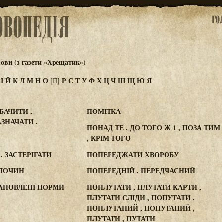
ови (з газети «Хрещатик»)
З
І
Й
К
Л
М
Н
О
Р
С
Т
У
Ф
Х
Ц
Ч
Ш
Щ
Ю
Я
[П]
БАЧИТИ ,
ПОМІТКА
АЗНАЧАТИ ,
ПОНАД ТЕ , ДО ТОГО Ж 1 , ПОЗА ТИМ
, КРІМ ТОГО
 ЗАСТЕРІГАТИ
ПОПЕРЕДЖАТИ ХВОРОБУ
ЗЛОЧИН
ПОПЕРЕДНІЙ , ПЕРЕДЧАСНИЙ
АНОВЛЕНІ НОРМИ
ПОПЛУТАТИ , ПЛУТАТИ КАРТИ ,
ПЛУТАТИ СЛІДИ , ПОПУТАТИ ,
ПОПЛУТАНИЙ , ПОПУТАНИЙ ,
ПЛУТАТИ , ПУТАТИ