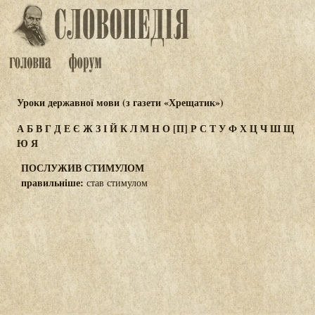
Уроки державної мови (з газети «Хрещатик»)
А
Б
В
Г
Д
Е
Є
Ж
З
І
Й
К
Л
М
Н
О
[П]
Р
С
Т
У
Ф
Х
Ц
Ч
Ш
Щ
Ю
Я
ПОСЛУЖИВ СТИМУЛОМ
правильніше:
став стимулом