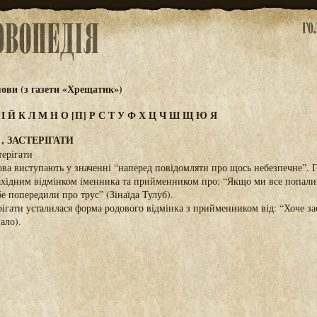
ови (з газети «Хрещатик»)
З
І
Й
К
Л
М
Н
О
[П]
Р
С
Т
У
Ф
Х
Ц
Ч
Ш
Щ
Ю
Я
 ЗАСТЕРІГАТИ
терігати
ова виступають у значенні “наперед повідомляти про щось небезпечне”.
нахідним відмінком іменника та прийменником про: “Якщо ми все попал
е попередили про трус” (Зінаїда Тулуб).
рігати усталилася форма родового відмінка з прийменником від: “Хоче за
ало).