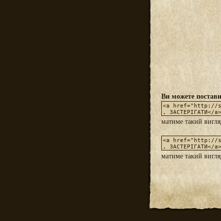
Ви можете постави
матиме такий вигл
матиме такий вигл