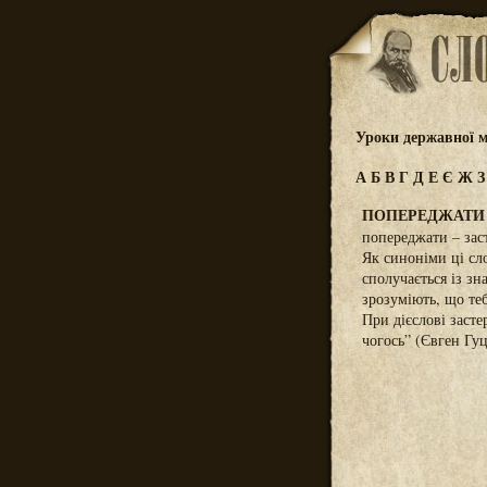
Уроки державної м
А
Б
В
Г
Д
Е
Є
Ж
ПОПЕРЕДЖАТИ ,
попереджати – зас
Як синоніми ці сл
сполучається із з
зрозуміють, що теб
При дієслові засте
чогось” (Євген Гуц