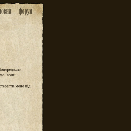
 Попереджати
имо, вони
стерегти мене від