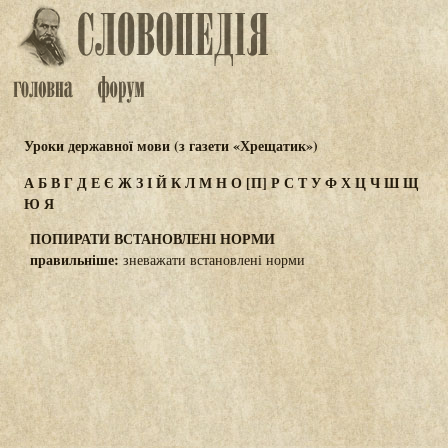
Уроки державної мови (з газети «Хрещатик»)
А
Б
В
Г
Д
Е
Є
Ж
З
І
Й
К
Л
М
Н
О
[П]
Р
С
Т
У
Ф
Х
Ц
Ч
Ш
Щ
Ю
Я
ПОПИРАТИ ВСТАНОВЛЕНІ НОРМИ
правильніше:
зневажати встановлені норми