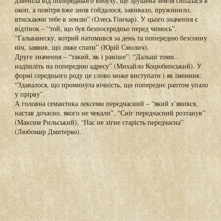
дзвеніла від попереднього вибуху, ще зрушена земля сипалася в
окоп, а повітря вже знов гойдалося, завивало, пружинило,
втискаючи тебе в землю” (Олесь Гончар). У цього значення є
відтінок – “той, що був безпосередньо перед чимось”.
“Гальванеску, котрий натомився за день та попередню безсонну
ніч, заявив, що ляже спати” (Юрій Смолич).
Друге значення – “такий, як і раніше”: “Дальші томи...
надішліть на попередню адресу” (Михайло Коцюбинський). У
формі середнього роду це слово може виступати і як іменник:
“Здавалося, що проминула вічність, що попереднє раптом упало
у прірву”.
А головна семантика лексеми передчасний – “який з’явився,
настав дочасно, якого не чекали”. “Сніг передчасний розтанув”
(Максим Рильський), “Нас не зігне старість передчасна”
(Любомир Дмитерко).