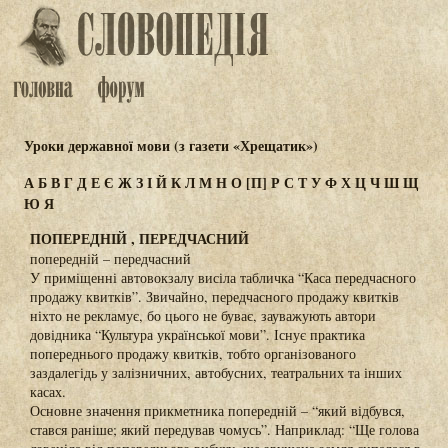
Уроки державної мови (з газети «Хрещатик»)
А
Б
В
Г
Д
Е
Є
Ж
З
І
Й
К
Л
М
Н
О
[П]
Р
С
Т
У
Ф
Х
Ц
Ч
Ш
Щ
Ю
Я
ПОПЕРЕДНІЙ , ПЕРЕДЧАСНИЙ
попередній – передчасний
У приміщенні автовокзалу висіла табличка “Каса передчасного
продажу квитків”. Звичайно, передчасного продажу квитків
ніхто не рекламує, бо цього не буває, зауважують автори
довідника “Культура української мови”. Існує практика
попереднього продажу квитків, тобто організованого
заздалегідь у залізничних, автобусних, театральних та інших
касах.
Основне значення прикметника попередній – “який відбувся,
стався раніше; який передував чомусь”. Наприклад: “Ще голова