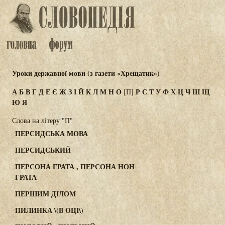
Уроки державної мови (з газети «Хрещатик»)
А
Б
В
Г
Д
Е
Є
Ж
З
І
Й
К
Л
М
Н
О
Р
С
Т
У
Ф
Х
Ц
Ч
Ш
Щ
[П]
Ю
Я
Слова на літеру "П"
ПЕРСИДСЬКА МОВА
ПЕРСИДСЬКИЙ
ПЕРСОНА ГРАТА , ПЕРСОНА НОН
ГРАТА
ПЕРШИМ ДІЛОМ
ПИЛИНКА \(В ОЦІ\)