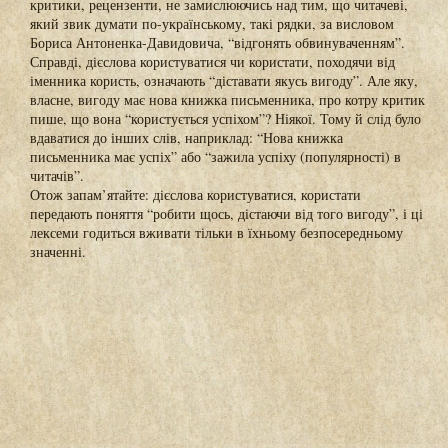
критики, рецензенти, не замислюючись над тим, що читачеві,
який звик думати по-українському, такі рядки, за висловом
Бориса Антоненка-Давидовича, “відгонять обвинуваченням”.
Справді, дієслова користуватися чи користати, походячи від
іменника користь, означають “діставати якусь вигоду”. Але яку,
власне, вигоду має нова книжка письменника, про котру критик
пише, що вона “користується успіхом”? Ніякої. Тому й слід було
вдаватися до інших слів, наприклад: “Нова книжка
письменника має успіх” або “зажила успіху (популярності) в
читачів”.
Отож запам’ятайте: дієслова користуватися, користати
передають поняття “робити щось, дістаючи від того вигоду”, і ці
лексеми годиться вживати тільки в їхньому безпосередньому
значенні.