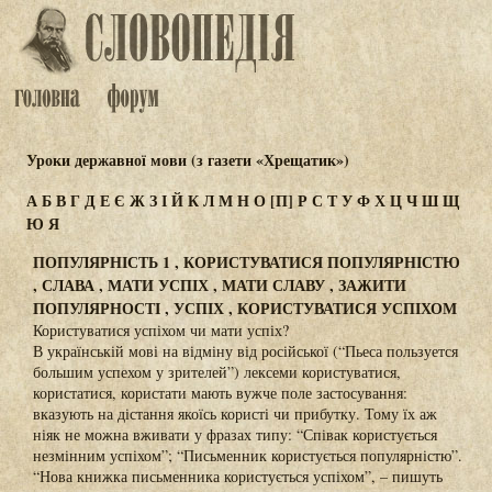
Уроки державної мови (з газети «Хрещатик»)
А
Б
В
Г
Д
Е
Є
Ж
З
І
Й
К
Л
М
Н
О
[П]
Р
С
Т
У
Ф
Х
Ц
Ч
Ш
Щ
Ю
Я
ПОПУЛЯРНІСТЬ 1 , КОРИСТУВАТИСЯ ПОПУЛЯРНІСТЮ
, СЛАВА , МАТИ УСПІХ , МАТИ СЛАВУ , ЗАЖИТИ
ПОПУЛЯРНОСТІ , УСПІХ , КОРИСТУВАТИСЯ УСПІХОМ
Користуватися успіхом чи мати успіх?
В українській мові на відміну від російської (“Пьеса пользуется
большим успехом у зрителей”) лексеми користуватися,
користатися, користати мають вужче поле застосування:
вказують на дістання якоїсь користі чи прибутку. Тому їх аж
ніяк не можна вживати у фразах типу: “Співак користується
незмінним успіхом”; “Письменник користується популярністю”.
“Нова книжка письменника користується успіхом”, – пишуть