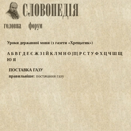
Уроки державної мови (з газети «Хрещатик»)
А
Б
В
Г
Д
Е
Є
Ж
З
І
Й
К
Л
М
Н
О
[П]
Р
С
Т
У
Ф
Х
Ц
Ч
Ш
Щ
Ю
Я
ПОСТАВКА ГАЗУ
правильніше:
постачання газу