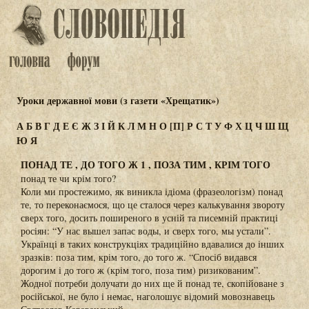
Уроки державної мови (з газети «Хрещатик»)
А
Б
В
Г
Д
Е
Є
Ж
З
І
Й
К
Л
М
Н
О
[П]
Р
С
Т
У
Ф
Х
Ц
Ч
Ш
Щ
Ю
Я
ПОНАД ТЕ , ДО ТОГО Ж 1 , ПОЗА ТИМ , КРІМ ТОГО
понад те чи крім того?
Коли ми простежимо, як виникла ідіома (фразеологізм) понад
те, то переконаємося, що це сталося через калькування звороту
сверх того, досить поширеного в усній та писемній практиці
росіян: “У нас вышел запас воды, и сверх того, мы устали”.
Українці в таких конструкціях традиційно вдавалися до інших
зразків: поза тим, крім того, до того ж. “Спосіб видався
дорогим і до того ж (крім того, поза тим) ризикованим”.
Жодної потреби долучати до них ще й понад те, скопійоване з
російської, не було і немає, наголошує відомий мовознавець