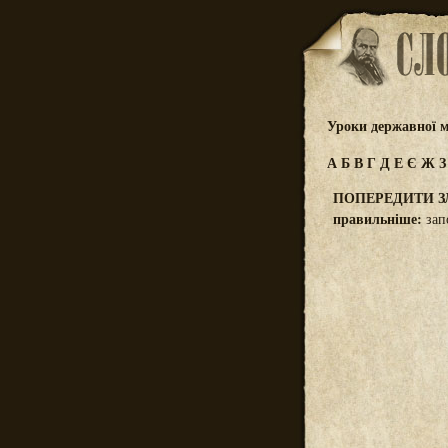
Уроки державної м
А
Б
В
Г
Д
Е
Є
Ж
ПОПЕРЕДИТИ 
правильніше:
зап