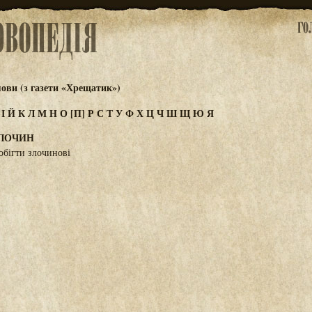
ови (з газети «Хрещатик»)
З
І
Й
К
Л
М
Н
О
[П]
Р
С
Т
У
Ф
Х
Ц
Ч
Ш
Щ
Ю
Я
ЗЛОЧИН
обігти злочинові