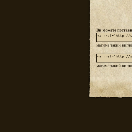
Ви можете постави
матиме такий вигл
матиме такий вигл