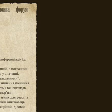
диференціація їх.
ншій, а посланник
 у значенні,
 завданнями”.
 значення іменника
ем) так виглядав,
алер’ян
авник для участі в
дній виконавець
іційній, діловій