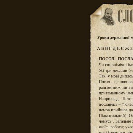
Уроки державної м
А
Б
В
Г
Д
Е
Є
Ж
ПОСОЛ , ПОСЛ
Чи синонімічні ім
Усі три лексеми бл
Так, у мові диплом
Посол – це повнов
рангом нижчий від
притаманному імен
Наприклад: “Латин
посланець – “гонец
немов прийшов до н
Підмогильний). Ос
чомусь”. Загальне
якоїсь роботи; уча
мові іменники пос