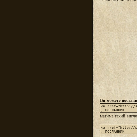
Ви можете постави
матиме такий вигл