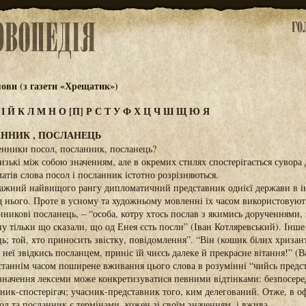
ови (з газети «Хрещатик»)
З
І
Й
К
Л
М
Н
О
[П]
Р
С
Т
У
Ф
Х
Ц
Ч
Ш
Щ
Ю
Я
АННИК , ПОСЛАНЕЦЬ
енники посол, посланник, посланець?
изькі між собою значенням, але в окремих стилях спостерігається сувора 
атів слова посол і посланник істотно розрізняються.
ажний найвищого рангу дипломатичний представник однієї держави в і
 нього. Проте в усному та художньому мовленні їх часом використовують
никові посланець, – “особа, котру хтось послав з якимись дорученнями,
у тільки що сказали, що од Енея єсть посли” (Іван Котляревський). Інше
ь; той, хто приносить звістку, повідомлення”. “Він (кошик білих хризант
еї звідкись посланцем, приніс їй чиєсь далеке й прекрасне вітання!” (В
таннім часом поширене вживання цього слова в розумінні “чийсь предст
 значення лексеми може конкретизуватися певними відтінками: безпосере
сник-спостерігач; учасник-представник того, ким делегований. Отже, в оф
ол та посланник є термінами, кожен зі своїм значенням, і вжива