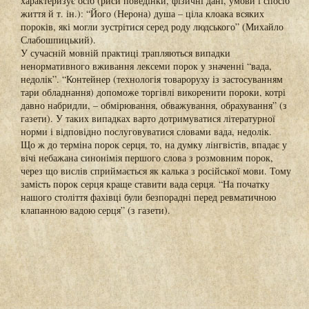
характеризує осіб (риси поведінки, фізичні дані, умови і спосіб
життя й т. ін.): “Його (Нерона) душа – ціла клоака всяких
пороків, які могли зустрітися серед роду людського” (Михайло
Слабошпицький).
У сучасній мовній практиці трапляються випадки
ненормативного вживання лексеми порок у значенні “вада,
недолік”. “Контейнер (технологія товароруху із застосуванням
тари обладнання) допоможе торгівлі викоренити пороки, котрі
давно набридли, – обмірювання, обважування, обрахування” (з
газети). У таких випадках варто дотримуватися літературної
норми і відповідно послуговуватися словами вада, недолік.
Що ж до терміна порок серця, то, на думку лінгвістів, впадає у
вічі небажана синонімія першого слова з розмовним порок,
через що вислів сприймається як калька з російської мови. Тому
замість порок серця краще ставити вада серця. “На початку
нашого століття фахівці були безпорадні перед ревматичною
клапанною вадою серця” (з газети).