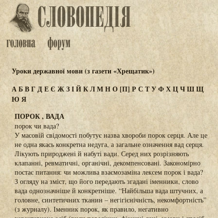
Уроки державної мови (з газети «Хрещатик»)
А
Б
В
Г
Д
Е
Є
Ж
З
І
Й
К
Л
М
Н
О
[П]
Р
С
Т
У
Ф
Х
Ц
Ч
Ш
Щ
Ю
Я
ПОРОК , ВАДА
порок чи вада?
У масовій свідомості побутує назва хвороби порок серця. Але це
не одна якась конкретна недуга, а загальне означення вад серця.
Лікують природжені й набуті вади. Серед них розрізняють
клапанні, ревматичні, органічні, декомпенсовані. Закономірно
постає питання: чи можлива взаємозаміна лексем порок і вада?
З огляду на зміст, що його передають згадані іменники, слово
вада однозначніше й конкретніше. “Найбільша вада штучних, а
головне, синтетичних тканин – негігієнічність, некомфортність”
(з журналу). Іменник порок, як правило, негативно