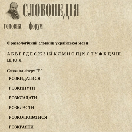
Фразеологічний словник української мови
А
Б
В
Г
Ґ
Д
Е
Є
Ж
З
І
Й
К
Л
М
Н
О
П
С
Т
У
Ф
Х
Ц
Ч
Ш
[Р]
Щ
Ю
Я
Слова на літеру "Р"
РОЗКИДАТИСЯ
РОЗКИНУТИ
РОЗКЛАДАТИ
РОЗКЛАСТИ
РОЗКОЛЮВАТИСЯ
РОЗКРАЯТИ