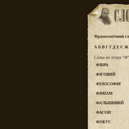
Фразеологічний сл
А
Б
В
Г
Ґ
Д
Е
Є
Слова на літеру "Ф
ФІБРА
ФІГОВИЙ
ФІЛОСОФІЯ
ФІМІАМ
ФАЛЬШИВИЙ
ФАСОН
ФОКУС