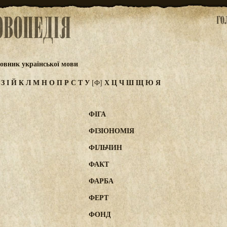
овник української мови
Ж
З
І
Й
К
Л
М
Н
О
П
Р
С
Т
У
Х
Ц
Ч
Ш
Щ
Ю
Я
[Ф]
"
ФІГА
ФІЗІОНОМІЯ
ФІЛЬЧИН
ФАКТ
ФАРБА
ФЕРТ
ФОНД