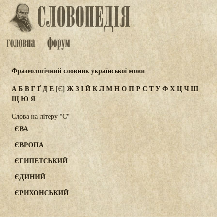
Фразеологічний словник української мови
А
Б
В
Г
Ґ
Д
Е
Ж
З
І
Й
К
Л
М
Н
О
П
Р
С
Т
У
Ф
Х
Ц
Ч
Ш
[Є]
Щ
Ю
Я
Слова на літеру "Є"
ЄВА
ЄВРОПА
ЄГИПЕТСЬКИЙ
ЄДИНИЙ
ЄРИХОНСЬКИЙ