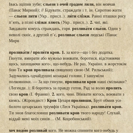
сльози з очей градом лили,
Івась зціпив зуби;
він мовчав
(Панас Мирний); // Бідувати, страждати і т. ін. Сиротою жити
сльози лити
ли́ти слі́зки.
—
(Укр.. присл..).
Ранні пташки росу
слізки ллють
2.
п’ють, а пізні
(Укр.. присл..).
чиї, які.
розлива́ти сльо́зи.
Завдавати комусь страждань, горя.
Один у
розливає сльози
неволі скніє, а другий п’є,
людські (Панас
Мирн
пролива́ти / проли́ти кров. 1.
за кого—що і без додатка.
Гинути, вмирати або мужньо воювати, боротися, відстоюючи
щось, захищаючи кого-, що-небудь. Не раз, Україно, в жорстокім
кров проливала
бою Ти
священну свою (М. Рильський);
Задумались одчайдушні козацькі голови. І зашуміли
проливали кров
полковники. — За що гинули,
наші смільчаки?
пролить
(Легенди..); Я боротись за правду готов, Рад за волю
кров
2.
свою
(І. Франко).
кого, чию. Вбивати когось, воювати з
Кров
проливши,
кимсь. (Жірондист:)
Цезаря
Брут обмив усе
розлива́ти кров.
болото цезарських тріумфів (Леся Українка).
розливати кров
Ти знов благословиш
твого народу! Слухай,
віддай мені моїх синів… (М. Коцюбинський).
хоч водо́ю розлива́й
кого. Не можна спинити кого-небудь у