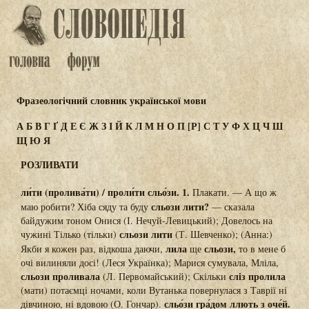
Фразеологічний словник української мови
А
Б
В
Г
Ґ
Д
Е
Є
Ж
З
І
Й
К
Л
М
Н
О
П
[Р]
С
Т
У
Ф
Х
Ц
Ч
Ш
Щ
Ю
Я
РОЗЛИВАТИ
ли́ти (пролива́ти) / проли́ти сльо́зи. 1.
Плакати. — А що ж
сльози лити?
маю робити? Хіба сяду та буду
— сказала
байдужим тоном Онися (І. Нечуй-Левицький); Довелось на
сльози лити
чужині Тілько (тільки)
(Т. Шевченко); (Анна:)
лила
сльози,
Якби я кожен раз, відкоша даючи,
ще
то в мене б
очі вилиняли досі! (Леся Українка); Марися сумувала, Мліла,
сльози проливала
сліз пролила
(Л. Первомайський); Скільки
(мати) потаємці ночами, коли Вутанька повернулася з Таврії ні
сльо́зи гра́дом ллють з оче́й.
дівчиною, ні вдовою (О. Гончар).