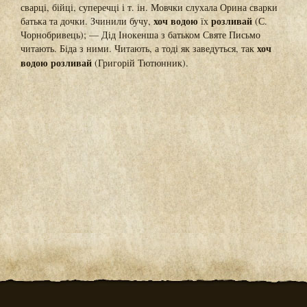
сварці, бійці, суперечці і т. ін. Мовчки слухала Орина сварки
хоч водою
розливай
батька та дочки. Зчинили бучу,
їх
(С.
Чорнобривець); — Дід Інокенша з батьком Святе Письмо
хоч
читають. Біда з ними. Читають, а тоді як заведуться, так
водою розливай
(Григорій Тютюнник).