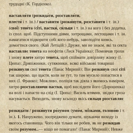
трудодні (К. Гордієнко).
наставля́ти (розкида́ти, розставля́ти,
плести́
) / наста́вити (розки́нути, розста́вити
)
і т. ін.
і т. ін.
(свої́) тене́та (сі́ті, пастки́, си́льця
)
і т. ін.
на кого і без додатка,
із спол. щоб. Підступними діями, хитрощами, лестощами і т. ін.
намагатися підкорити собі кого-небудь, заволодіти кимсь,
домогтися свого. (Кай Летіцій:) Друже, ми не знаєм, які та секта
наставляє тенета
на неофітів (Леся Українка); Помовчав трохи
плете
тенета,
і знову
хитро
щоб спіймати довірливу жінку (І.
Цюпа); Дряпіжники, сутяжники, всякі військові товариші
розкинули
тенета
розкинув
сіті
свої
(Панас Мирний); Він
свої
так широко, що щастя, коли не тут, то там мусило попастися в
них (І. Франко); Можливо, поліція так діяла з якимось наміром,
розставляючи пастки,
хитро
щоб вислідити його (Дорошенка)
на волі і напасти на слід (І. Цюпа); Василь втямив, звідки гроза
сильця розставляє
насувається. Виходить, знову ксьондз якісь
розкида́ти
розки́нути ро́зумом (умо́м, мі́зками, голово́ю
/
і т.
). 1.
ін.
Напружено, зосереджено думати, шукаючи виходу із
розкидав
якогось становища. Чого він тільки не робив, як не
розумом..
своїм
— ніщо не помагало! (Панас Мирний); Невже