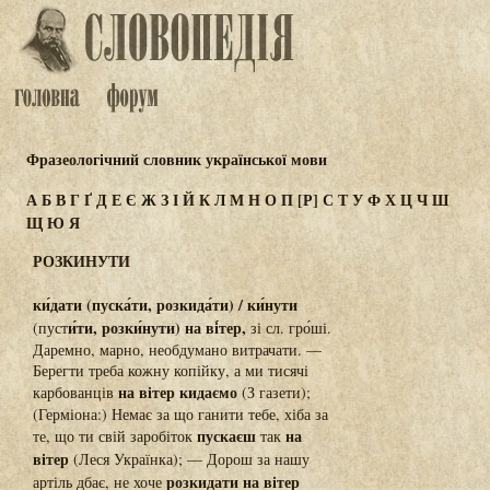
Фразеологічний словник української мови
А
Б
В
Г
Ґ
Д
Е
Є
Ж
З
І
Й
К
Л
М
Н
О
П
[Р]
С
Т
У
Ф
Х
Ц
Ч
Ш
Щ
Ю
Я
РОЗКИНУТИ
ки́дати (пуска́ти, розкида́ти) / ки́нути
и́ти, розки́нути) на ві́тер,
(пуст
зі сл. гро́ші.
Даремно, марно, необдумано витрачати. —
Берегти треба кожну копійку, а ми тисячі
на вітер кидаємо
карбованців
(З газети);
(Герміона:) Немає за що ганити тебе, хіба за
пускаєш
на
те, що ти свій заробіток
так
вітер
(Леся Українка); — Дорош за нашу
розкидати на вітер
артіль дбає, не хоче