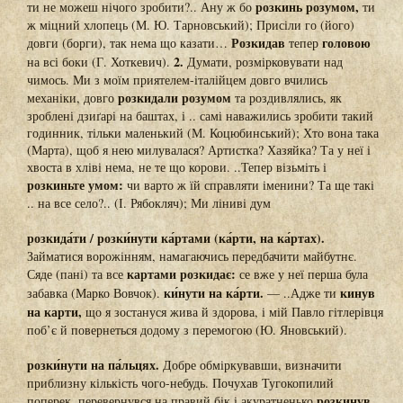
розкинь розумом,
ти не можеш нічого зробити?.. Ану ж бо
ти
ж міцний хлопець (М. Ю. Тарновський); Присіли го (його)
Розкидав
головою
довги (борги), так нема що казати…
тепер
2.
на всі боки (Г. Хоткевич).
Думати, розмірковувати над
чимось. Ми з моїм приятелем-італійцем довго вчились
розкидали розумом
механіки, довго
та роздивлялись, як
зроблені дзиґарі на баштах, і .. самі наважились зробити такий
годинник, тільки маленький (М. Коцюбинський); Хто вона така
(Марта), щоб я нею милувалася? Артистка? Хазяйка? Та у неї і
хвоста в хліві нема, не те що корови. ..Тепер візьміть і
розкиньте умом:
чи варто ж їй справляти іменини? Та ще такі
.. на все село?.. (І. Рябокляч); Ми ліниві дум
розкида́ти / розки́нути ка́ртами (ка́рти, на ка́ртах).
Займатися ворожінням, намагаючись передбачити майбутнє.
картами розкидає:
Сяде (пані) та все
се вже у неї перша була
ки́нути на ка́рти.
кинув
забавка (Марко Вовчок).
— ..Адже ти
на карти,
що я зостануся жива й здорова, і мій Павло гітлерівця
поб’є й повернеться додому з перемогою (Ю. Яновський).
розки́нути на па́льцях.
Добре обміркувавши, визначити
приблизну кількість чого-небудь. Почухав Тугокопилий
розкинув
поперек, перевернувся на правий бік і акуратненько