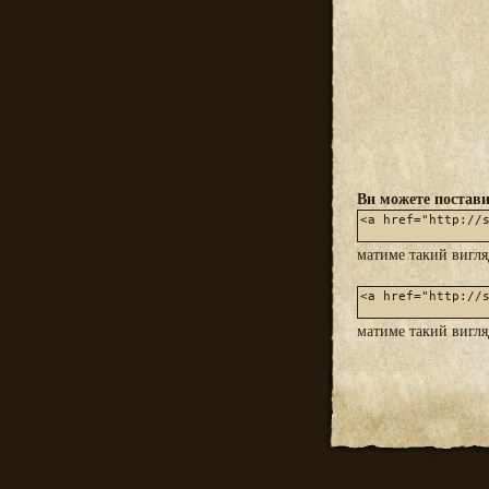
Ви можете постави
матиме такий вигл
матиме такий вигл