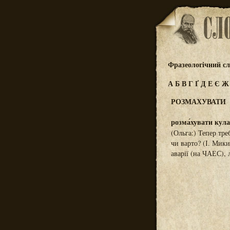
Фразеологічний сл
А
Б
В
Г
Ґ
Д
Е
Є
РОЗМАХУВАТИ
розма́хувати кулак
(Ольга:) Тепер тр
чи варто? (І. Мики
аварії (на ЧАЕС),