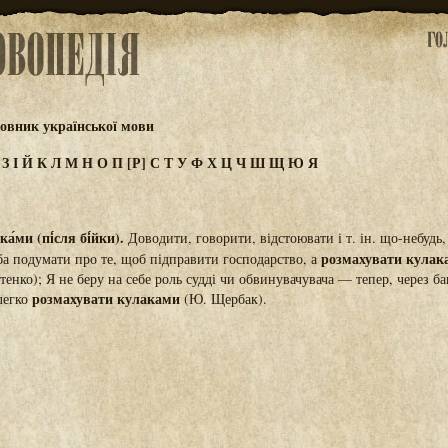
овник української мови
Ж
З
І
Й
К
Л
М
Н
О
П
[Р]
С
Т
У
Ф
Х
Ц
Ч
Ш
Щ
Ю
Я
а́ми (пі́сля бі́йки).
Доводити, говорити, відстоювати і т. ін. що-небудь,
розмахувати кулака
еба подумати про те, щоб підправити господарство, а
тенко); Я не беру на себе роль судді чи обвинувачувача — тепер, через ба
розмахувати кулаками
 легко
(Ю. Щербак).