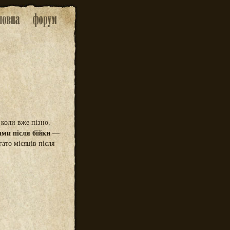
 коли вже пізно.
ми після бійки
—
гато місяців після