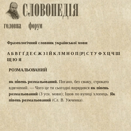
Фразеологічний словник української мови
А
Б
В
Г
Ґ
Д
Е
Є
Ж
З
І
Й
К
Л
М
Н
О
П
[Р]
С
Т
У
Ф
Х
Ц
Ч
Ш
Щ
Ю
Я
РОЗМАЛЬОВАНИЙ
як пі́вень розмальо́ваний.
Погано, без смаку, строкато
як півень
вдягнений. — Чого це ти сьогодні вирядився
розмальований
Як
(З усн. мови); Ішов по вулиці хлопець.
півень розмальований
(Сл. В. Ужченка).