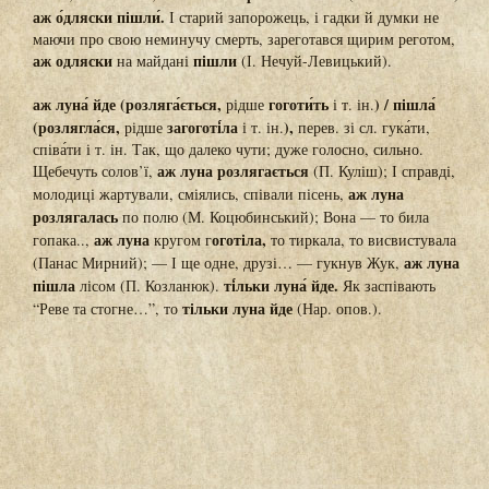
аж о́дляски пішли́.
І старий запорожець, і гадки й думки не
маючи про свою неминучу смерть, зареготався щирим реготом,
аж одляски
пішли
на майдані
(І. Нечуй-Левицький).
аж луна́ йде (розляга́ється,
гоготи́ть
) / пішла́
рідше
і т. ін.
(розлягла́ся,
загоготі́ла
),
рідше
і т. ін.
перев. зі сл. гука́ти,
співа́ти і т. ін. Так, що далеко чути; дуже голосно, сильно.
аж луна розлягається
Щебечуть солов’ї,
(П. Куліш); І справді,
аж луна
молодиці жартували, сміялись, співали пісень,
розлягалась
по полю (М. Коцюбинський); Вона — то била
аж луна
оготіла,
гопака..,
кругом г
то тиркала, то висвистувала
аж луна
(Панас Мирний); — І ще одне, друзі… — гукнув Жук,
пішла
ті́льки луна́ йде.
лісом (П. Козланюк).
Як заспівають
тільки луна йде
“Реве та стогне…”, то
(Нар. опов.).