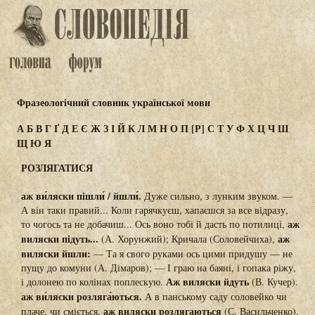
Фразеологічний словник української мови
А
Б
В
Г
Ґ
Д
Е
Є
Ж
З
І
Й
К
Л
М
Н
О
П
[Р]
С
Т
У
Ф
Х
Ц
Ч
Ш
Щ
Ю
Я
РОЗЛЯГАТИСЯ
аж ви́ляски пішли́ / йшли́.
Дуже сильно, з лунким звуком. —
А він таки правий... Коли гарячкуєш, хапаєшся за все відразу,
аж
то чогось та не добачиш... Ось воно тобі й дасть по потилиці,
виляски підуть...
аж
(А. Хорунжий); Кричала (Соловейчиха),
виляски йшли:
— Та я свого руками ось цими придушу — не
пущу до комуни (А. Дімаров); — І граю на баяні, і гопака ріжу,
Аж виляски йдуть
і долонею по колінах поплескую.
(В. Кучер).
аж ви́ляски розляга́ються.
А в панському саду соловейко чи
аж виляски розлягаються
плаче, чи сміється,
(С. Васильченко).