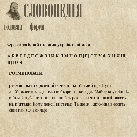
Фразеологічний словник української мови
А
Б
В
Г
Ґ
Д
Е
Є
Ж
З
І
Й
К
Л
М
Н
О
П
[Р]
С
Т
У
Ф
Х
Ц
Ч
Ш
Щ
Ю
Я
РОЗМІНЮВАТИ
розмі́нювати
розміня́ти честь на п’ятаки́
/
що. Бути
дріб’язковим заради власної користі, вигоди. Майор внутрішніх
честь
розмінюють
військ Яцуба не з тих, що по базарах свою
на п’ятаки,
йому пенсії вистачає. Та ще ж і дружина вносить
свій пай (О. Гончар).