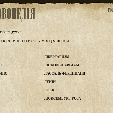
тичної думки
З
І
К
М
Н
О
П
Р
С
Т
У
Ф
Х
Ц
Ч
Ш
Ю
Я
[Л]
ЛІБЕРТАРИЗМ
Н
ЛІНКОЛЬН АВРААМ
ОНІО
ЛАССАЛЬ ФЕРДИНАНД
ЛЕНІН
ЛОКК
ЛЮКСЕМБУРГ РОЗА