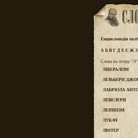
Енциклопедія полі
А
Б
В
Г
Д
Е
Є
Ж
Слова на літеру "Л"
ЛІБЕРАЛІЗМ
ЛІЛЬБЕРН ДЖО
ЛАБРІОЛА АНТ
ЛЕВЕЛЕРИ
ЛЕНІНІЗМ
ЛУКАЧ
ЛЮТЕР