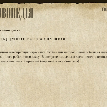
тичної думки
З
І
К
[Л]
М
Н
О
П
Р
С
Т
У
Ф
Х
Ц
Ч
Ш
Ю
Я
іном інтерпретація марксизму. Особливий наголос Ленін робить на аванг
ційного робітничого класу. В дискусіях соціалістів часто неточно вжива
изму в політичній практиці (порівняйте «якобинство»)