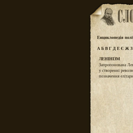
Енциклопедія полі
А
Б
В
Г
Д
Е
Є
Ж
ЛЕНІНІЗМ
Запропонована Лен
у створенні револю
позначення елітар