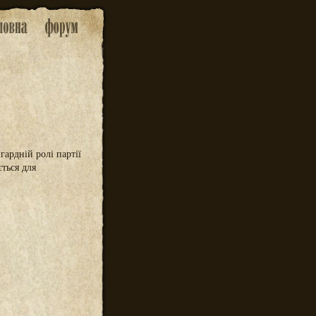
ардній ролі партії
ється для