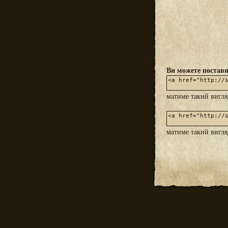
Ви можете постави
матиме такий вигл
матиме такий вигл