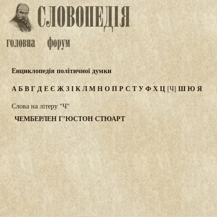
Енциклопедія політичної думки
А
Б
В
Г
Д
Е
Є
Ж
З
І
К
Л
М
Н
О
П
Р
С
Т
У
Ф
Х
Ц
Ш
Ю
Я
[Ч]
Слова на літеру "Ч"
ЧЕМБЕРЛЕН Г’ЮСТОН СТЮАРТ