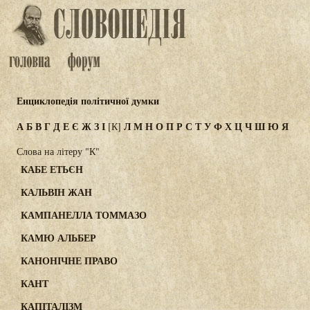
Енциклопедія політичної думки
А
Б
В
Г
Д
Е
Є
Ж
З
І
Л
М
Н
О
П
Р
С
Т
У
Ф
Х
Ц
Ч
Ш
Ю
Я
[К]
Слова на літеру "К"
КАБЕ ЕТЬЄН
КАЛЬВІН ЖАН
КАМПАНЕЛЛА ТОММАЗО
КАМЮ АЛЬБЕР
КАНОНІЧНЕ ПРАВО
КАНТ
КАПІТАЛІЗМ