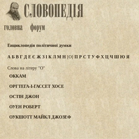
Енциклопедія політичної думки
А
Б
В
Г
Д
Е
Є
Ж
З
І
К
Л
М
Н
П
Р
С
Т
У
Ф
Х
Ц
Ч
Ш
Ю
Я
[О]
Слова на літеру "О"
ОККАМ
ОРГТЕГА-І-ГАССЕТ ХОСЕ
ОСТІН ДЖОН
ОУЕН РОБЕРТ
ОУКШОТТ МАЙКЛ ДЖОЗЕФ