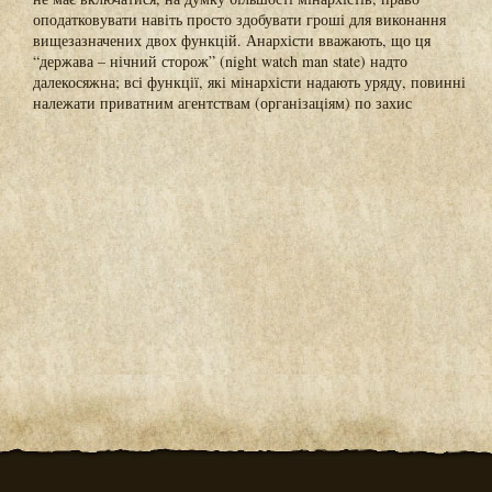
оподатковувати навіть просто здобувати гроші для виконання
вищезазначених двох функцій. Анархісти вважають, що ця
“держава – нічний сторож” (night watch man state) надто
далекосяжна; всі функції, які мінархісти надають уряду, повинні
належати приватним агентствам (організаціям) по захис