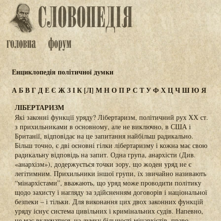
Енциклопедія політичної думки
А
Б
В
Г
Д
Е
Є
Ж
З
І
К
[Л]
М
Н
О
П
Р
С
Т
У
Ф
Х
Ц
Ч
Ш
Ю
Я
ЛІБЕРТАРИЗМ
Які законні функції уряду? Лібертаризм, політичний рух ХХ ст.
з прихильниками в основному, але не виключно, в США і
Британії, відповідає на це запитання найбільш радикально.
Більш точно, є дві основні гілки лібертаризму і кожна має свою
радикальну відповідь на запит. Одна група, анархісти (Див.
«анархізм»), додержується точки зору, що жоден уряд не є
легітимним. Прихильники іншої групи, їх звичайно називають
“мінархістами”, вважають, що уряд може проводити політику
щодо захисту і нагляду за здійсненням договорів і національної
безпеки – і тільки. Для виконання цих двох законних функцій
уряду існує система цивільних і кримінальних судів. Напевно,
не має включатися, на думку більшості мінархістів, право