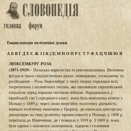
Енциклопедія політичної думки
А
Б
В
Г
Д
Е
Є
Ж
З
І
К
[Л]
М
Н
О
П
Р
С
Т
У
Ф
Х
Ц
Ч
Ш
Ю
Я
ЛЮКСЕМБУРГ РОЗА
(1871-1919)
- Польська марксистка та революціонерка. Визначна
фігура в трьох соціалістичних руках: німецькому, польському та
російському – Роза Люксембург у своїх творах торкалася всіх
теоретичних і полемічних питань, які хвилювали європейський
соціалізм перед першою світовою війною. Народившись у
єврейській сім’ї середнього класу, вона була вимушена втекти з
Польщі у 1889 р. через свою енергійну політичну діяльність;
вивчала політичну економію у Цюриху, де написала докторську
дисертацію на тему розвитку промисловості в Польщі; у 1898 р.
переїхала до Німеччини, де і померла у 1919 р. З 1889 р. вона
була одним з основних засновників, лідером і головним