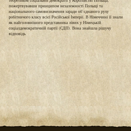
теоретиком соціальної демократії у Королівстві Польща,
пожертвувавши принципом незалежності Польщі та
національного самовизначення заради об’єднаного руху
робітничого класу всієї Російської Імперії. В Німеччині її знали
як найголовнішого представника лівих у Німецькій
соціалдемократичній партії (СДП). Вона знайшла рішучу
відповідь