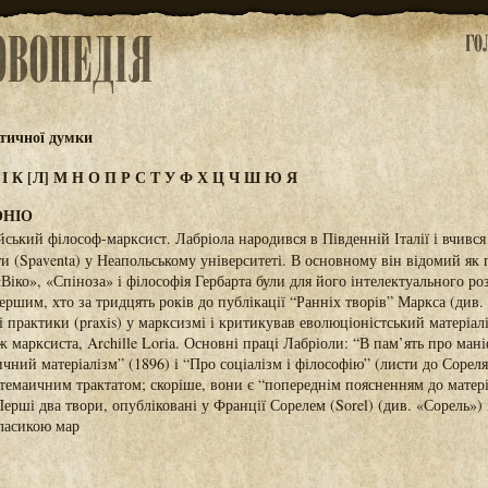
тичної думки
З
І
К
[Л]
М
Н
О
П
Р
С
Т
У
Ф
Х
Ц
Ч
Ш
Ю
Я
ОНІО
йський філософ-марксист. Лабріола народився в Південній Італії і вчився
и (Spaventa) у Неапольському університеті. В основному він відомий як
«Віко», «Спіноза» і філософія Гербарта були для його інтелектуального р
ершим, хто за тридцять років до публікації “Ранніх творів” Маркса (див
 і практики (praxis) у марксизмі і критикував еволюціоністський матеріал
ж марксиста, Archille Loria. Основні праці Лабріоли: “В пам’ять про ман
ичний матеріалізм” (1896) і “Про соціалізм і філософію” (листи до Сореля
стемаичним трактатом; скоріше, вони є “попереднім поясненням до матері
 Перші два твори, опубліковані у Франції Сорелем (Sorel) (див. «Сорель»)
класикою мар