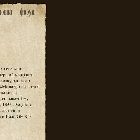
 у гегельянця
 перший марксист-
озвитку однаково
. «Маркс») наголосив
ізм свого
іфест комунізму
, 1897). Жодна з
алістичної
 і в Італії GROCE