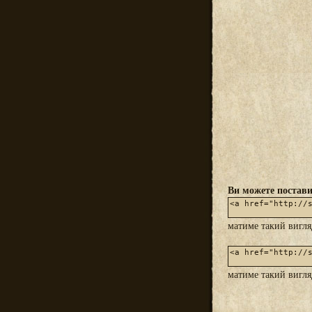
Ви можете постави
матиме такий вигл
матиме такий вигл