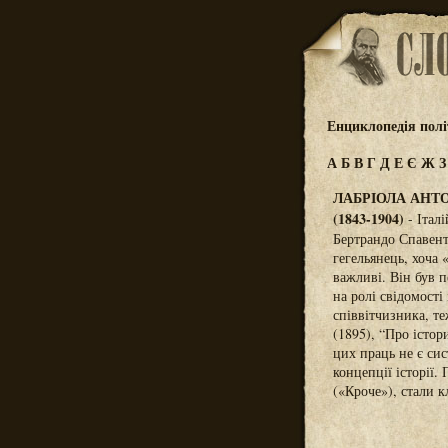
Енциклопедія полі
А
Б
В
Г
Д
Е
Є
Ж
ЛАБРІОЛА АНТ
(1843-1904)
- Італі
Бертрандо Спавент
гегельянець, хоча 
важливі. Він був п
на ролі свідомості
співвітчизника, те
(1895), “Про істор
цих праць не є си
концепції історії.
(«Кроче»), стали 