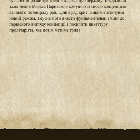
був, Ленін розвинув вчення Маркса про державу, поєднавши
захоплення Маркса Паризькою комуною зі своєю концепцією
великого потенціалу рад. Цілий ряд криз, з якими зіткнувся
новий режим, змусив його внести фундаментальні зміни до
первісного вигляду концепції і посилити диктатуру
пролетаріата, яка потім матиме трива