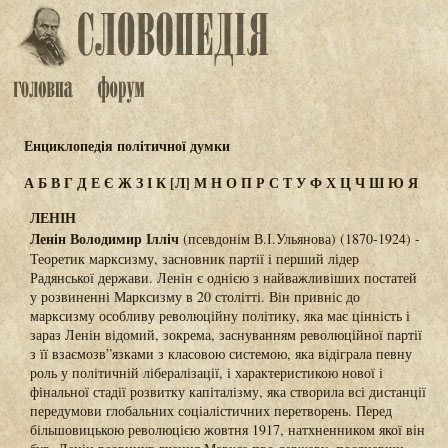
Енциклопедія політичної думки
А
Б
В
Г
Д
Е
Є
Ж
З
І
К
[Л]
М
Н
О
П
Р
С
Т
У
Ф
Х
Ц
Ч
Ш
Ю
Я
ЛЕНІН
Ленін Володимир Ілліч
(псевдонім В.І.Ульянова) (1870-1924) -
Теоретик марксизму, засновник партії і перший лідер
Радянської держави. Ленін є однією з найважливіших постатей
у розвиненні Марксизму в 20 столітті. Він привніс до
марксизму особливу революційну політику, яка має цінність і
зараз Ленін відомий, зокрема, заснуванням революційної партії
з її взаємозв”язками з класовою системою, яка відіграла певну
роль у політичній лібералізації, і характеристикою нової і
фінальної стадії розвитку капіталізму, яка створила всі дистанції
передумови глобальних соціалістичних перетворень. Перед
більшовицькою революцією жовтня 1917, натхненником якої він