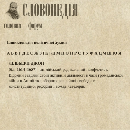
Енциклопедія політичної думки
А
Б
В
Г
Д
Е
Є
Ж
З
І
К
[Л]
М
Н
О
П
Р
С
Т
У
Ф
Х
Ц
Ч
Ш
Ю
Я
ЛІЛЬБЕРН ДЖОН
(бл. 1614–1657)
- англійський радикальний памфлетист.
Відомий завдяки своїй активній діяльності в часи громадянської
війни в Англії як поборник релігійної свободи та
конституційної реформи і вождь левелерів.