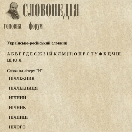
Українсько-російський словник
А
Б
В
Г
Ґ
Д
Е
Є
Ж
З
І
Й
К
Л
М
О
П
Р
С
Т
У
Ф
Х
Ц
Ч
Ш
[Н]
Щ
Ю
Я
Слова на літеру "Н"
НІЧЛІЖНИК
НІЧЛІЖНИЦЯ
НІЧНИЙ
НІЧНИК
НІЧНИЦІ
НІЧОГО