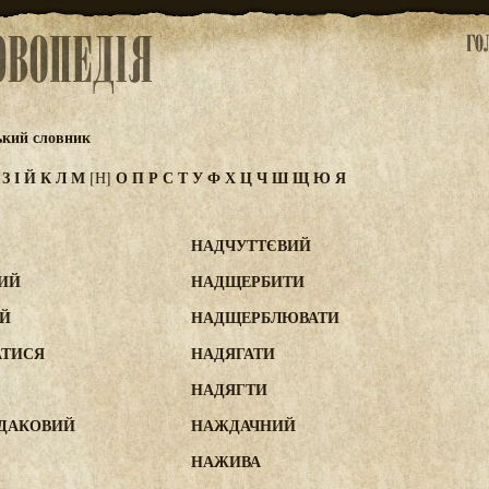
ький словник
Ж
З
І
Й
К
Л
М
О
П
Р
С
Т
У
Ф
Х
Ц
Ч
Ш
Щ
Ю
Я
[Н]
НАДЧУТТЄВИЙ
ИЙ
НАДЩЕРБИТИ
Й
НАДЩЕРБЛЮВАТИ
ТИСЯ
НАДЯГАТИ
НАДЯГТИ
ЖДАКОВИЙ
НАЖДАЧНИЙ
НАЖИВА