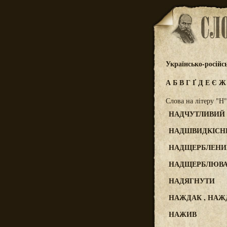
Українсько-російс
А
Б
В
Г
Ґ
Д
Е
Є
Слова на літеру "Н"
НАДЧУТЛИВИЙ
НАДШВИДКІСН
НАДЩЕРБЛЕНИ
НАДЩЕРБЛЮВА
НАДЯГНУТИ
НАЖДАК , НА
НАЖИВ