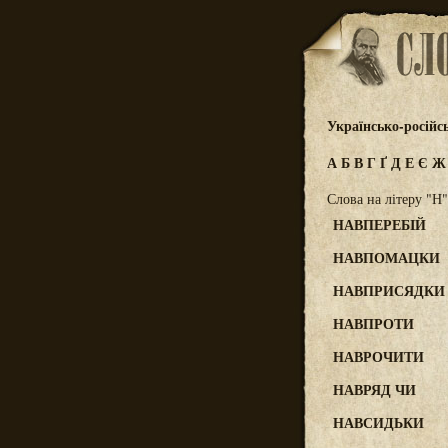
Українсько-російс
А
Б
В
Г
Ґ
Д
Е
Є
Слова на літеру "Н"
НАВПЕРЕБІЙ
НАВПОМАЦКИ
НАВПРИСЯДКИ
НАВПРОТИ
НАВРОЧИТИ
НАВРЯД ЧИ
НАВСИДЬКИ