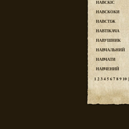
НАВСКІС
НАВСКОКИ
НАВСТІЖ
НАВТІКАЧА
НАВУШНИК
НАВЧАЛЬНИЙ
НАВЧАТИ
НАВЧЕНИЙ
1
2
3
4
5
6
7
8
9
10
[