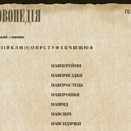
ький словник
Ж
З
І
Й
К
Л
М
О
П
Р
С
Т
У
Ф
Х
Ц
Ч
Ш
Щ
Ю
Я
[Н]
НАВПЕРЕЙМИ
НАВПРИСІДКИ
НАВПРОСТЕЦЬ
НАВПРОШКИ
НАВРЯД
НАВСІБІЧ
НАВСИДЯЧКИ